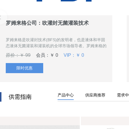
罗姆来格公司：吹灌封无菌灌装技术
罗姆来格是吹灌封技术(BFS)的发明者，也是液体和半固
态液体无菌灌装和灌装机的全球市场领导者。罗姆来格的
机器主要用于制药、化工和食品工业。罗姆来格与客户共
原价：￥ 99
会员：￥ 0
VIP：￥ 0
同开发创新的包装解决方案，以满足特定的包装任务。本
次课程的具体内容有：1、罗姆来格集团简介及吹灌封技
限时优惠
术（往复式/旋转式）技术展示。2、GMP相关内容讨论
（可包含粒料处理，无菌灌装/除菌过滤，黑白分区，法
规更新）
产品中心
供应商推荐
需求中
供需指南