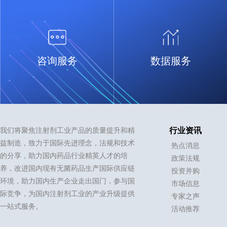
部门和协会领导，专业委员会主委、副主委单位负责
人、首批委员单位代表参会，并欢迎原料药及相关企
业、单位和机构负责人共襄盛会。
Cytiva思拓凡
柯尔柏医药科技（上
给药装置
给药装置
作为全球生命科学领域的领先者，
柯尔柏的医药科技业
咨询服务
数据服务
需求方：国内制药企业核心项目：预
寻找国产注射针头，配
Cytiva(思拓凡)致力于促进与加速全
（KörberBusinessAr
充式注射笔（PrefilledSyringePen）
Cetrotide®（醋酸西
球医疗的发展。Cytiva(思拓凡)年销
是国际制药及生物技
相关制剂产品需求方向：寻找专注于
0.25mg注射套装出
售额超过33亿美元，并在全球40多
伙伴，致力于为医药
药品/给药装置人因工程领域的专业
BDMicrolance™
个国家拥有近7000名员工。作为值
高效的流程及解决方
主营产品
主营产品
CRO公司服务范围重点聚焦：•预充
格为：配药针：20Gx1
得信赖的合作伙伴，Cytiva(思拓凡)
1895年的深入制药
式注射笔人因工程（HE）：针对预
射针：27Gx0.5"（
ÄKTA avant 层析系统
ÄKTA go层析系统
NeoTOP系列上装式全纸装盒机
全面助力客户提升研究与生产流程
我们真正了解您从生
着急
2026-10-31 有效中
着急
2026
充式注射笔的设计、操作流程、用户
8-10万只核心要求：
中的速度、效率与能力，赋能创新
束，每天所面临的流
我们将聚焦注射剂工业产品的质量提升和精
行业资讯
界面（HMI）开展人因工程评估与优
册资质的国产厂家，配
药物的发展和生产，惠及全球患
战。柯尔柏为制药和
益制造，致力于国际先进理念，法规和技术
热点消息
化。•可用性工程
报需求及后续供应
者。Cytiva的历史可追溯至280多年
交付差异化的解决方
的分享，助力国内药品行业精英人才的培
（UsabilityEngineering）：针对患者
政策法规
前，前身为Whatman公司(1733
球制药和生物技术制
养，改进国内现有无菌药品生产国际供应链
使用（如剂量设定、注射启动、针头
投资并购
年)、Pharmacia公司(1911年)、
独一无二的集成产品
操作）及医护使用场景，进行任务分
环境，助力国内生产企业走出国门，参与国
Amersham公司(1940年)和GE医疗
们所有的专业能力优
市场信息
析、设计验证与可用性测试。•风险
生命科学事业部(2004年)。
询、灯检技术、处理
际竞争，为国内注射剂工业的产业升级提供
专家之声
评估（HEA/HRA）：识别与预充式
备、包装材料、数字
一站式服务。
活动推荐
注射笔相关的人为差错风险（如剂量
案。我们打造制药行
错误、操作延误、装配错误），并提
系统，而非仅仅是单