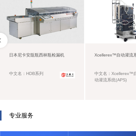
2023原料药先进制造发展大会暨医药智能
制造高峰论坛
新书预售| 无菌和灭菌工艺-控制与合规
为推动我国原料药领域先进制造技术的开发与商业化
应用，持续助力我国医药行业持续合规和降本增效、
及未来趋势
日本尼卡安瓿瓶西林瓶检漏机
Xcellerex™自动灌流
参与国际竞争与合作，中国医药设备工程协会已于
原价：￥ 500
会员：￥ 500
VIP：￥ 500
2023年2月8日在天津成功举行 “原料药先进制造专业
委员会”（以下简称专委会）成立仪式。专委会将把行
中文名：HDB系列
中文名：Xcellerex™
2023-05-06
来源：中国医药设备工程协会
立即购买
业内在原料药先进制造领域有基础、有能力、有意愿
动灌流系统(APS)
的企业与在先进制造领域有较高学术水平及实践经验
的专家联合起来，共同制定相关技术标准，以“先进制
造技术促进全行业发展”为指导原则，结合我国监管部
门政策要求与医药企业先进制造的实际状况，组织研
究和推进行之有效的实施办法，建立全行业先进制造
研究与服务平台，推动医药及相关产业发展。 借此契
专业服务
机，专委会与天津经济技术开发区管理委员会拟于
2023年5月中旬在天津联合主办“2023原料药先进制造
发展大会暨医药智能制造高峰论坛”，论坛将邀请有关