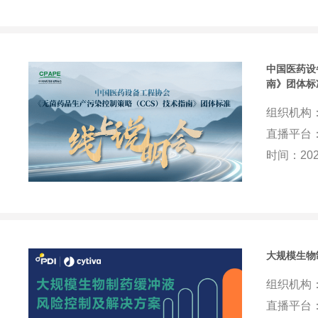
中国医药设
南》团体标
组织机构
直播平台：
时间：202
大规模生物
组织机构
直播平台