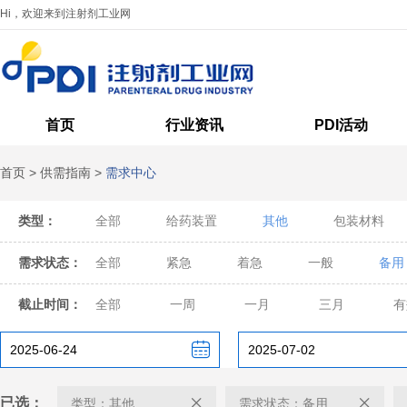
Hi，欢迎来到注射剂工业网
首页
行业资讯
PDI活动
首页
>
供需指南
>
需求中心
类型：
全部
给药装置
其他
包装材料
需求状态：
全部
紧急
着急
一般
备用
截止时间：
全部
一周
一月
三月
有
已选：
类型：其他
需求状态：备用