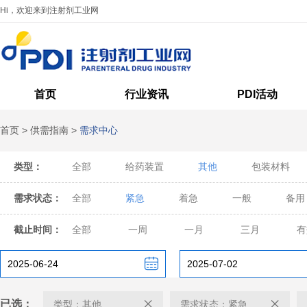
Hi，欢迎来到注射剂工业网
首页
行业资讯
PDI活动
首页
>
供需指南
>
需求中心
类型：
全部
给药装置
其他
包装材料
需求状态：
全部
紧急
着急
一般
备用
截止时间：
全部
一周
一月
三月
有
已选：
类型：其他
需求状态：紧急