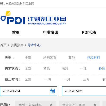
Hi，欢迎来到注射剂工业网
首页
行业资讯
PDI活动
首页
>
供需指南
>
需求中心
类型：
全部
给药装置
其他
包装材料
需求状态：
全部
紧急
着急
一般
备用
截止时间：
全部
一周
一月
三月
有
已选：
类型：包装材料
需求状态：备用