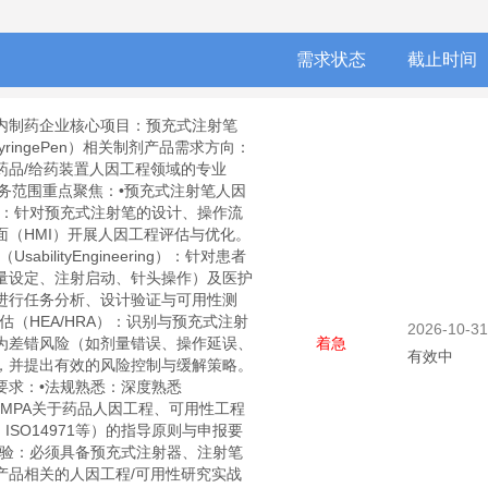
需求状态
截止时间
内制药企业核心项目：预充式注射笔
ledSyringePen）相关制剂产品需求方向：
药品/给药装置人因工程领域的专业
服务范围重点聚焦：•预充式注射笔人因
）：针对预充式注射笔的设计、操作流
面（HMI）开展人因工程评估与优化。
sabilityEngineering）：针对患者
量设定、注射启动、针头操作）及医护
进行任务分析、设计验证与可用性测
估（HEA/HRA）：识别与预充式注射
2026-10-31
为差错风险（如剂量错误、操作延误、
着急
有效中
，并提出有效的风险控制与缓解策略。
要求：•法规熟悉：深度熟悉
A/NMPA关于药品人因工程、可用性工程
、ISO14971等）的指导原则与申报要
经验：必须具备预充式注射器、注射笔
产品相关的人因工程/可用性研究实战