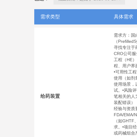
需求类型
具体需求
需求方：国
（Prefil
寻找专注于
CRO公司
工程（HE
程、用户界
•可用性工程（U
使用（如剂
使用场景，
试。•风险评
给药装置
笔相关的人
装配错误）
经验与资质
FDA/EM
（如GHTF
求。•项目
或药械组合