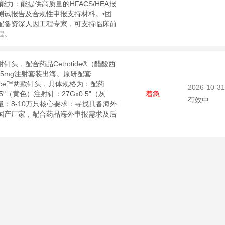
能力：能提供高质量的HFACS/HEA报
测试报告及合规性申报支持材料。•团
配备资深人因工程专家，可支持临床前
程。
针头，配合药品Cetrotide®（醋酸西
25mg注射套装出海。原研配套
olance™两款针头，具体规格为：配药
2026-10-31
.5"（黄色）注射针：27Gx0.5"（灰
着急
有效中
量：8-10万只核心要求：寻找具备海外
国产厂家，配合药品海外申报需求及后