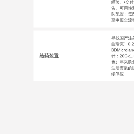
经验。•交付
告、可用性
队配置：需
至申报全流
寻找国产注射
曲瑞克）0.
BDMicr
给药装置
针：20Gx1
色）年采购
注册资质的
续供应