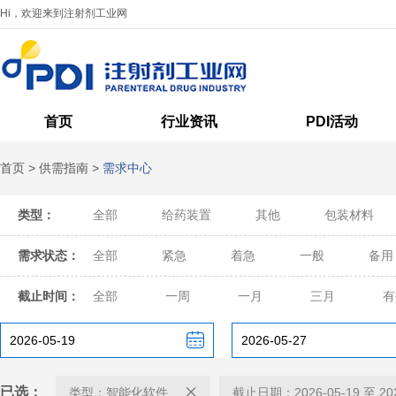
Hi，欢迎来到注射剂工业网
首页
行业资讯
PDI活动
首页
>
供需指南
>
需求中心
类型：
全部
给药装置
其他
包装材料
需求状态：
全部
紧急
着急
一般
备用
截止时间：
全部
一周
一月
三月
有
已选：
类型：智能化软件
截止日期：2026-05-19 至 202