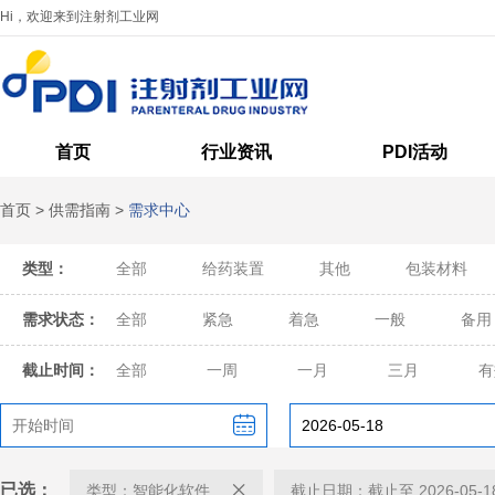
Hi，欢迎来到注射剂工业网
首页
行业资讯
PDI活动
首页
>
供需指南
>
需求中心
类型：
全部
给药装置
其他
包装材料
需求状态：
全部
紧急
着急
一般
备用
截止时间：
全部
一周
一月
三月
有
已选：
类型：智能化软件
截止日期：截止至 2026-05-1