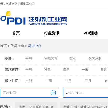
Hi，欢迎来到注射剂工业网
首页
行业资讯
PDI活动
首页
>
供需指南
>
需求中心
类型：
全部
给药装置
其他
包装材料
需求状态：
全部
紧急
着急
一般
备用
截止时间：
全部
一周
一月
三月
有
已选：
类型：公用系统服务
截止日期：截止至 2026-01-1