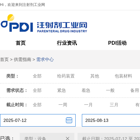
Hi，欢迎来到注射剂工业网
首页
行业资讯
PDI活动
首页
>
供需指南
>
需求中心
类型：
全部
给药装置
其他
包装材料
需求状态：
全部
紧急
着急
一般
备用
截止时间：
全部
一周
一月
三月
有
已选：
类型：设备
截止日期：2025-07-12 至 202