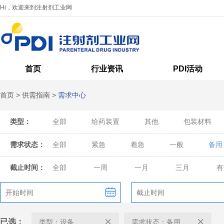
Hi，欢迎来到注射剂工业网
首页
行业资讯
PDI活动
首页
>
供需指南
>
需求中心
类型：
全部
给药装置
其他
包装材料
需求状态：
全部
紧急
着急
一般
备用
截止时间：
全部
一周
一月
三月
有
已选：
类型：设备
需求状态：备用