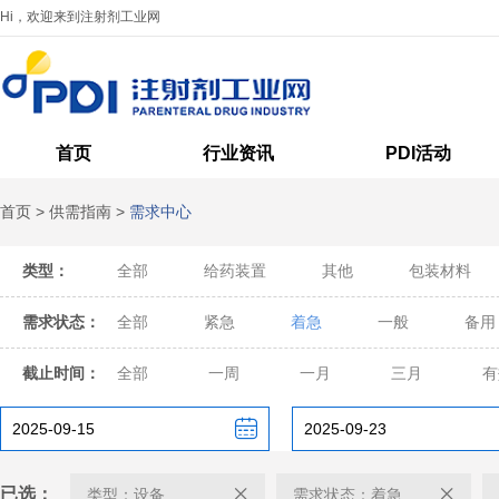
Hi，欢迎来到注射剂工业网
首页
行业资讯
PDI活动
首页
>
供需指南
>
需求中心
类型：
全部
给药装置
其他
包装材料
需求状态：
全部
紧急
着急
一般
备用
截止时间：
全部
一周
一月
三月
有
已选：
类型：设备
需求状态：着急