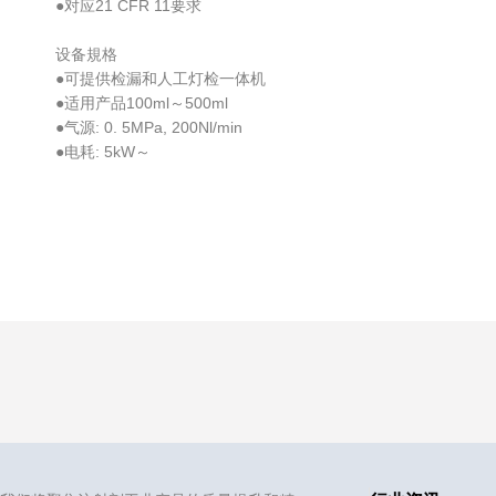
●对应21 CFR 11要求
设备規格
●可提供检漏和人工灯检一体机
●适用产品
100
ml～500ml
●气源
:
0. 5MPa, 200Nl/min
●电耗:
5kW～