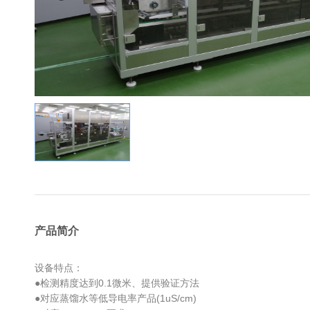
产品简介
设备特点：
●检测精度达到
0.1
微米、提供验证方法
●对应蒸馏水等低导电率产品
(
1uS/cm)