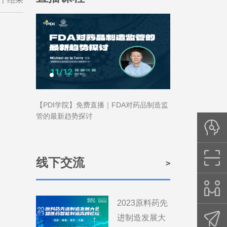
【PDI学院】免费直播｜FDA对药品制造监
中国医药设备工程
管的最新趋势探讨
染控制策略(CC
说明会
线下交流
2023原料药先
进制造发展大