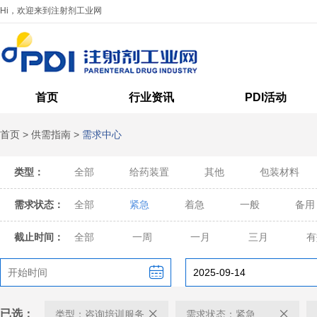
Hi，欢迎来到注射剂工业网
首页
行业资讯
PDI活动
首页
>
供需指南
>
需求中心
类型：
全部
给药装置
其他
包装材料
需求状态：
全部
紧急
着急
一般
备用
截止时间：
全部
一周
一月
三月
有
已选：
类型：咨询培训服务
需求状态：紧急