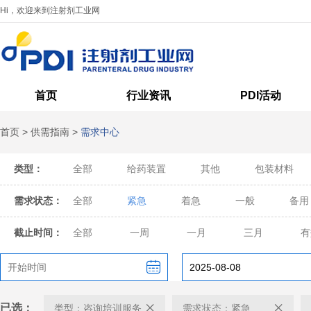
Hi，欢迎来到注射剂工业网
首页
行业资讯
PDI活动
首页
>
供需指南
>
需求中心
类型：
全部
给药装置
其他
包装材料
需求状态：
全部
紧急
着急
一般
备用
截止时间：
全部
一周
一月
三月
有
已选：
类型：咨询培训服务
需求状态：紧急