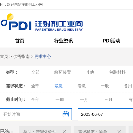
Hi，欢迎来到注射剂工业网
首页
行业资讯
PDI活动
首页
>
供需指南
>
需求中心
类型：
全部
给药装置
其他
包装材料
需求状态：
全部
紧急
着急
一般
备用
截止时间：
全部
一周
一月
三月
有
已选：
类型：智能化软件
需求状态：紧急