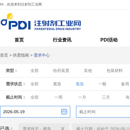
Hi，欢迎来到注射剂工业网
首页
行业资讯
PDI活动
首页
>
供需指南
>
需求中心
类型：
全部
给药装置
其他
包装材料
需求状态：
全部
紧急
着急
一般
备用
截止时间：
全部
一周
一月
三月
有
已选：
需求状态：着急
截止日期：起始于 2026-05-1