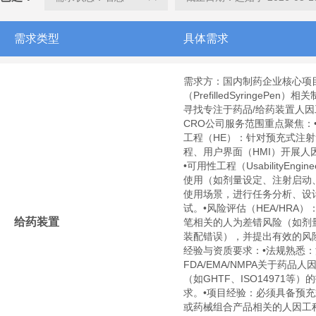
需求类型
具体需求
需求方：国内制药企业核心项
（PrefilledSyringePe
寻找专注于药品/给药装置人
CRO公司服务范围重点聚焦：
工程（HE）：针对预充式注
程、用户界面（HMI）开展人
•可用性工程（UsabilityEngi
使用（如剂量设定、注射启动
使用场景，进行任务分析、设
试。•风险评估（HEA/HRA
给药装置
笔相关的人为差错风险（如剂
装配错误），并提出有效的风
经验与资质要求：•法规熟悉
FDA/EMA/NMPA关于药品
（如GHTF、ISO14971等
求。•项目经验：必须具备预
或药械组合产品相关的人因工