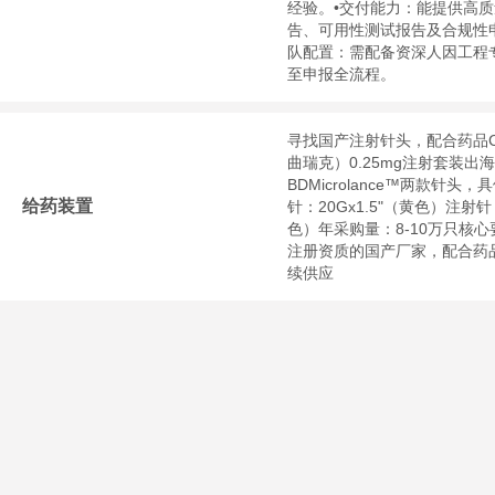
经验。•交付能力：能提供高质量
告、可用性测试报告及合规性
队配置：需配备资深人因工程
至申报全流程。
寻找国产注射针头，配合药品Cet
曲瑞克）0.25mg注射套装出
BDMicrolance™两款针头
给药装置
针：20Gx1.5"（黄色）注射针：
色）年采购量：8-10万只核
注册资质的国产厂家，配合药
续供应